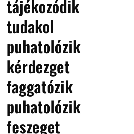
tájékozódik
tudakol
puhatolózik
kérdezget
faggatózik
puhatolózik
feszeget