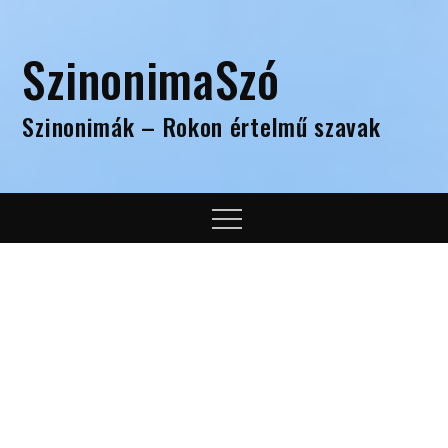
Skip
to
SzinonimaSzó
content
Szinonimák – Rokon értelmű szavak
Menu