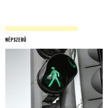
NÉPSZERŰ